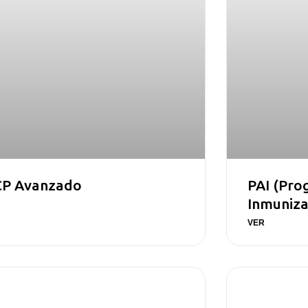
CP Avanzado
PAI (Pro
Inmuniza
R
VER