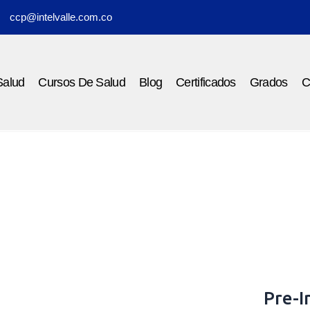
ccp@intelvalle.com.co
Salud
Cursos De Salud
Blog
Certificados
Grados
C
camentos oncológicos
Pre-I