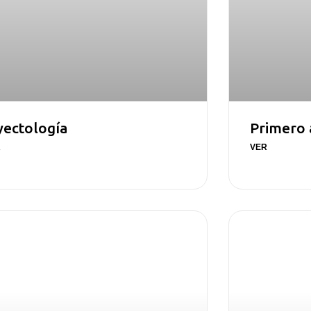
yectología
Primero 
R
VER