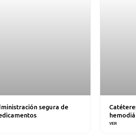
ministración segura de
Catéteres
edicamentos
hemodiál
R
VER