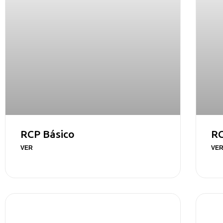
RCP Básico
R
VER
VE