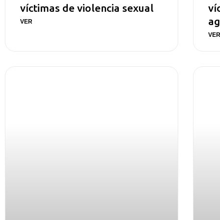
víctimas de violencia sexual
ví
ag
VER
VE