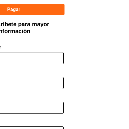
Pagar
críbete para mayor
información
o