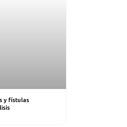
 y fístulas
isis